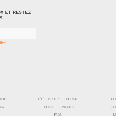
X ET RESTEZ
S
lité
BBOX
TÉLÉCHARGER CERTIFICATS
CO
BOX
THÈMES TECHNIQUES
PO
FAQS
M