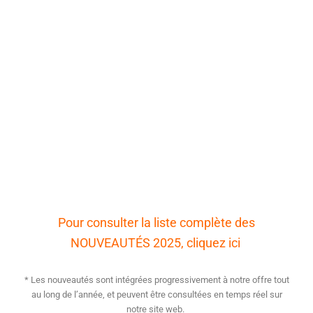
Pour
consulter la liste complète des
NOUVEAUTÉS 2025, cliquez ici
*
Le
s
nouveautés
sont
intégrées
progressivement
à
notre
offre
tout
au
long
de
l’année
,
et
peuvent
être
consultées
en
temps
réel
sur
notre
site web.