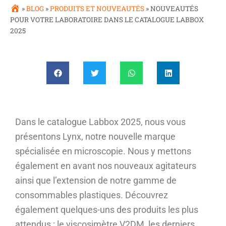
»
BLOG
»
PRODUITS ET NOUVEAUTÉS
»
NOUVEAUTÉS
POUR VOTRE LABORATOIRE DANS LE CATALOGUE LABBOX
2025
Dans le catalogue
Labbox
2025, nous
vous
présentons
Lynx,
notre nouvelle marque
spécialisée en
microscopie
.
Nous
y
mettons
également en avant
nos
nouveaux agitateurs
ainsi que
l’ex
tensio
n de notre gamme de
consommables plastiques. Découvrez
également
quelques-uns
des produits les plus
attendus
:
le viscosimètre V2DM, les
derniers