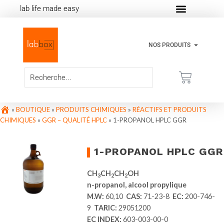
lab life made easy
NOS PRODUITS
»
BOUTIQUE
»
PRODUITS CHIMIQUES
»
RÉACTIFS ET PRODUITS
CHIMIQUES
»
GGR – QUALITÉ HPLC
»
1-PROPANOL HPLC GGR
1-PROPANOL HPLC GGR
CH
CH
CH
OH
3
2
2
n-propanol, alcool propylique
M.W:
60,10
CAS:
71-23-8
EC:
200-746-
9
TARIC:
29051200
EC INDEX:
603-003-00-0