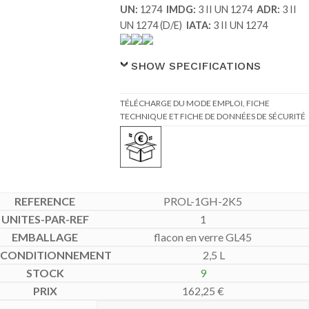
UN:
1274
IMDG:
3 II UN 1274
ADR:
3 II
UN 1274 (D/E)
IATA:
3 II UN 1274
SHOW SPECIFICATIONS
TÉLÉCHARGE DU MODE EMPLOI, FICHE
TECHNIQUE ET FICHE DE DONNÉES DE SÉCURITÉ
PROL-1GH-2K5
1
flacon en verre GL45
2,5 L
9
162,25
€