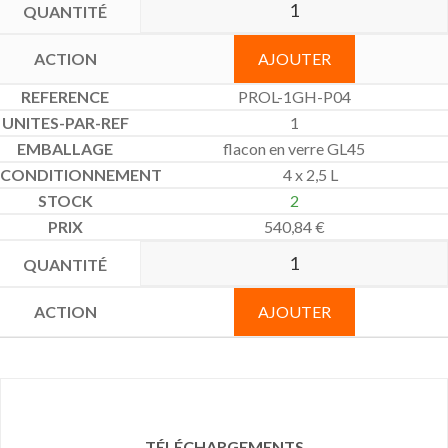
AJOUTER
PROL-1GH-P04
1
flacon en verre GL45
4 x 2,5 L
2
540,84
€
AJOUTER
TÉLÉCHARGEMENTS