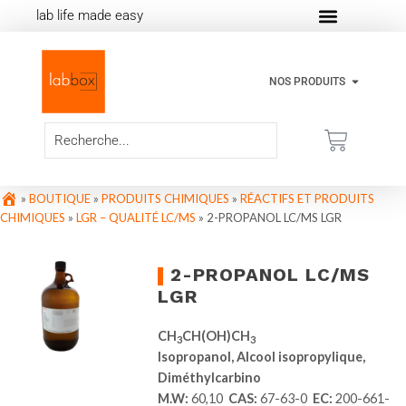
lab life made easy
NOS PRODUITS
»
BOUTIQUE
»
PRODUITS CHIMIQUES
»
RÉACTIFS ET PRODUITS
CHIMIQUES
»
LGR – QUALITÉ LC/MS
»
2-PROPANOL LC/MS LGR
2-PROPANOL LC/MS
LGR
CH
CH(OH)CH
3
3
Isopropanol, Alcool isopropylique,
Diméthylcarbino
M.W:
60,10
CAS:
67-63-0
EC:
200-661-