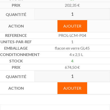
202,35
€
AJOUTER
PROL-LCM-P04
1
flacon en verre GL45
4 x 2,5 L
4
674,50
€
AJOUTER