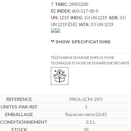
7
TARIC:
29051200
EC INDEX:
603-117-00-0
UN:
1219
IMDG:
3 II UN 1219
ADR:
3 II
UN 1219 (D/E)
IATA:
3 II UN 1219
SHOW SPECIFICATIONS
TÉLÉCHARGE DU MODE EMPLOI, FICHE
TECHNIQUE ET FICHE DE DONNÉES DE SÉCURITÉ
PROL-LCM-2K5
1
flacon en verre GL45
2,5 L
18