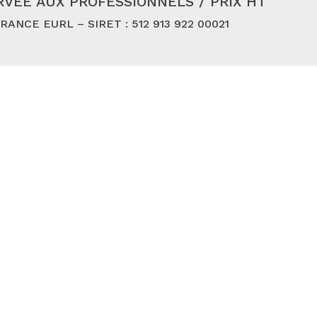
VÉE AUX PROFESSIONNELS / PRIX HT
ANCE EURL – SIRET : 512 913 922 00021