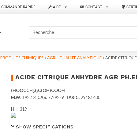
COMMANDE RAPIDE
AIDE
CONTACT
CERTI
T PRODUITS CHIMIQUES
»
AGR – QUALITÉ ANALYTIQUE
»
ACIDE CITRIQUE
ACIDE CITRIQUE ANHYDRE AGR PH.E
(HOOCCH
)
C(OH)COOH
2
2
M.W:
192.13
CAS:
77-92-9
TARIC:
29181400
H:
H319
SHOW SPECIFICATIONS