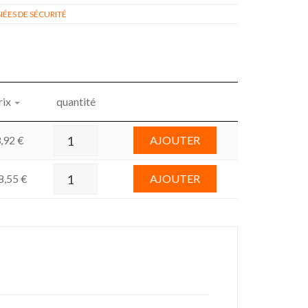
ÉES DE SÉCURITÉ
rix
quantité
,92
€
AJOUTER
8,55
€
AJOUTER