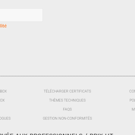
lité
BBOX
TÉLÉCHARGER CERTIFICATS
CO
BOX
THÈMES TECHNIQUES
PO
FAQS
M
OGUES
GESTION NON-CONFORMITÉS