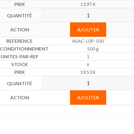
13,97
€
AJOUTER
ASAC-L0P-500
500 g
1
6
19,53
€
AJOUTER