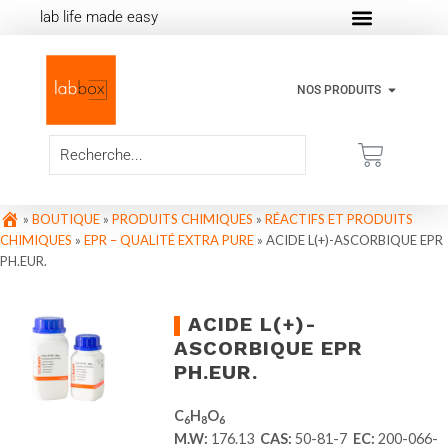
lab life made easy
NOS PRODUITS
»
BOUTIQUE
»
PRODUITS CHIMIQUES
»
RÉACTIFS ET PRODUITS
CHIMIQUES
»
EPR – QUALITÉ EXTRA PURE
»
ACIDE L(+)-ASCORBIQUE EPR
PH.EUR.
ACIDE L(+)-
ASCORBIQUE EPR
PH.EUR.
C
H
O
6
8
6
M.W:
176.13
CAS:
50-81-7
EC:
200-066-