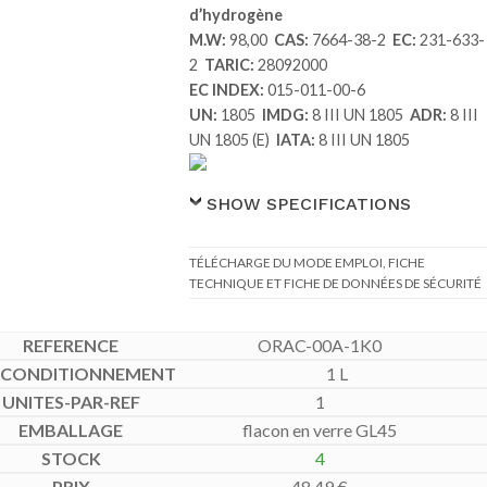
d’hydrogène
M.W:
98,00
CAS:
7664-38-2
EC:
231-633-
2
TARIC:
28092000
EC INDEX:
015-011-00-6
UN:
1805
IMDG:
8 III UN 1805
ADR:
8 III
UN 1805 (E)
IATA:
8 III UN 1805
SHOW SPECIFICATIONS
TÉLÉCHARGE DU MODE EMPLOI, FICHE
TECHNIQUE ET FICHE DE DONNÉES DE SÉCURITÉ
ORAC-00A-1K0
1 L
1
flacon en verre GL45
4
48,49
€