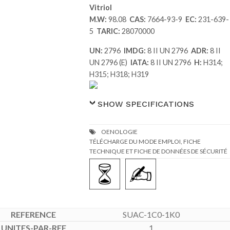
Vitriol
M.W:
98.08
CAS:
7664-93-9
EC:
231-639-
5
TARIC:
28070000
UN:
2796
IMDG:
8 II UN 2796
ADR:
8 II
UN 2796 (E)
IATA:
8 II UN 2796
H:
H314;
H315; H318; H319
SHOW SPECIFICATIONS
TÉLÉCHARGE DU MODE EMPLOI, FICHE
TECHNIQUE ET FICHE DE DONNÉES DE SÉCURITÉ
SUAC-1C0-1K0
1