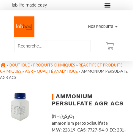
lab life made easy
NOS PRODUITS
»
BOUTIQUE
»
PRODUITS CHIMIQUES
»
RÉACTIFS ET PRODUITS
CHIMIQUES
»
AGR – QUALITÉ ANALYTIQUE
»
AMMONIUM PERSULFATE
AGR ACS
AMMONIUM
PERSULFATE AGR ACS
(NH
)
S
O
4
2
2
8
ammonium peroxodisulfate
M.W:
228.19
CAS:
7727-54-0
EC:
231-