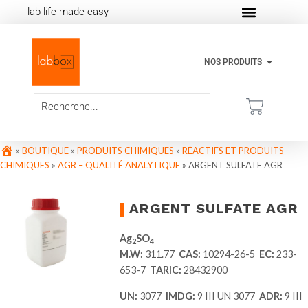
lab life made easy
NOS PRODUITS
»
BOUTIQUE
»
PRODUITS CHIMIQUES
»
RÉACTIFS ET PRODUITS
CHIMIQUES
»
AGR – QUALITÉ ANALYTIQUE
»
ARGENT SULFATE AGR
ARGENT SULFATE AGR
Ag
SO
2
4
M.W:
311.77
CAS:
10294-26-5
EC:
233-
653-7
TARIC:
28432900
UN:
3077
IMDG:
9 III UN 3077
ADR:
9 III