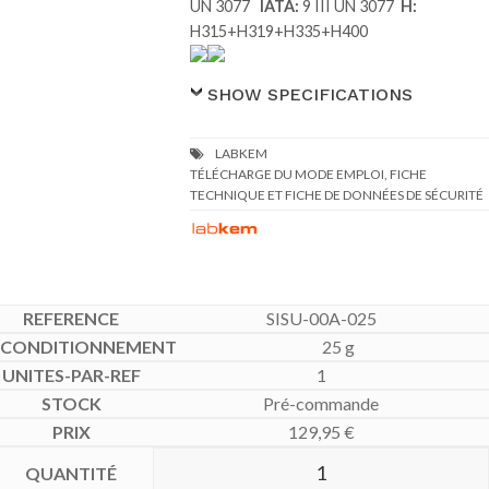
UN 3077
IATA:
9 III UN 3077
H:
H315+H319+H335+H400
SHOW SPECIFICATIONS
TÉLÉCHARGE DU MODE EMPLOI, FICHE
TECHNIQUE ET FICHE DE DONNÉES DE SÉCURITÉ
SISU-00A-025
25 g
1
Pré-commande
129,95
€