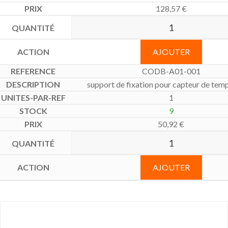
128,57
€
AJOUTER
CODB-A01-001
support de fixation pour capteur de tem
1
9
50,92
€
AJOUTER