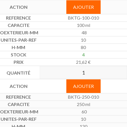
AJOUTER
BKTG-100-010
100 ml
48
10
80
4
21,62
€
AJOUTER
BKTG-250-010
250 ml
60
10
120