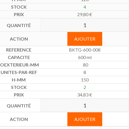
4
29,80
€
AJOUTER
BKTG-600-008
600 ml
80
8
150
2
34,83
€
AJOUTER