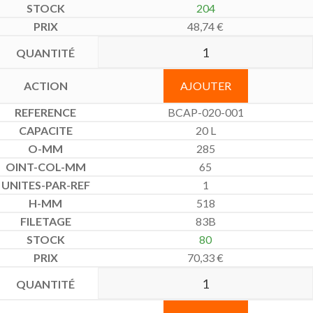
204
48,74
€
AJOUTER
BCAP-020-001
20 L
285
65
1
518
83B
80
70,33
€