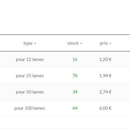
type
stock
prix
pour 12 lames
16
1,20
€
pour 25 lames
78
1,94
€
pour 50 lames
34
2,74
€
pour 100 lames
44
6,00
€