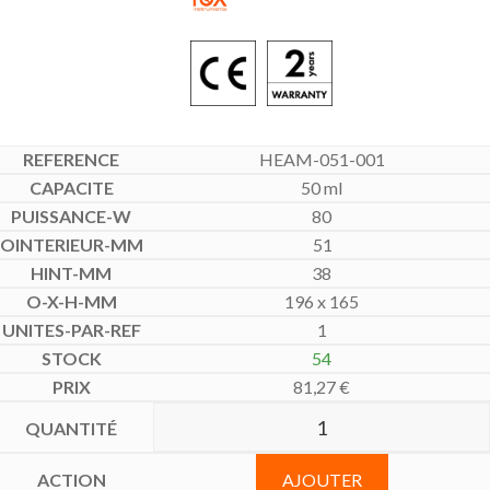
HEAM-051-001
50 ml
80
51
38
196 x 165
1
54
81,27
€
AJOUTER