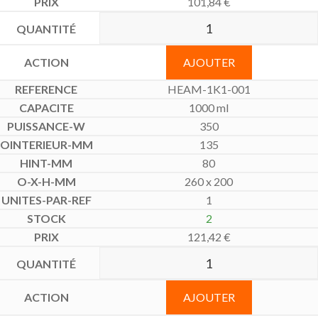
101,84
€
AJOUTER
HEAM-1K1-001
1000 ml
350
135
80
260 x 200
1
2
121,42
€
AJOUTER