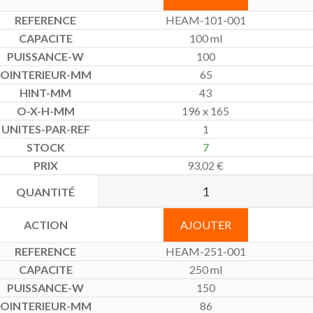
HEAM-101-001
100 ml
100
65
43
196 x 165
1
7
93,02
€
AJOUTER
HEAM-251-001
250 ml
150
86