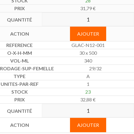
28
31,79
€
AJOUTER
GLAC-N12-001
30 x 500
340
29/32
A
1
23
32,88
€
AJOUTER