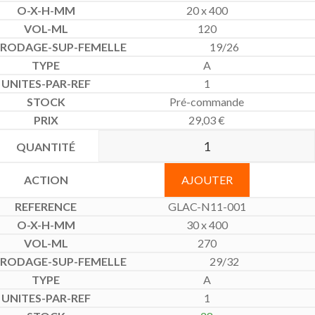
20 x 400
120
19/26
A
1
Pré-commande
29,03
€
AJOUTER
GLAC-N11-001
30 x 400
270
29/32
A
1