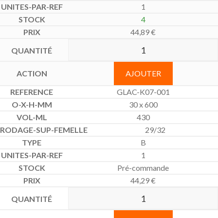
1
4
44,89
€
AJOUTER
GLAC-K07-001
30 x 600
430
29/32
B
1
Pré-commande
44,29
€