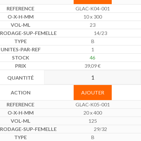
GLAC-K04-001
10 x 300
23
14/23
B
1
46
39,09
€
AJOUTER
GLAC-K05-001
20 x 400
125
29/32
B