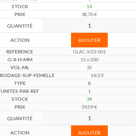
14
38,70
€
AJOUTER
GLAC-K03-001
15 x 200
35
14/23
B
1
34
39,09
€
AJOUTER