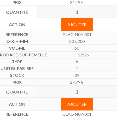
24,49
€
AJOUTER
GLAC-N05-001
20 x 200
60
19/26
A
1
39
27,79
€
AJOUTER
GLAC-N07-001