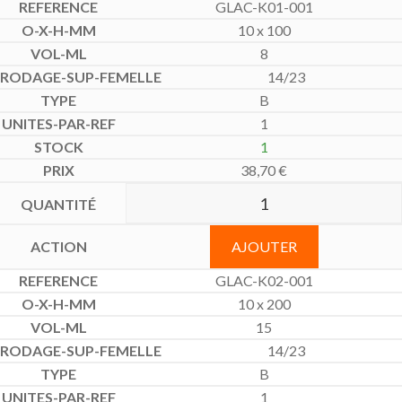
GLAC-K01-001
10 x 100
8
14/23
B
1
1
38,70
€
AJOUTER
GLAC-K02-001
10 x 200
15
14/23
B
1