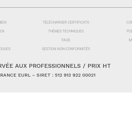
BBOX
TÉLÉCHARGER CERTIFICATS
CO
BOX
THÈMES TECHNIQUES
PO
FAQS
M
OGUES
GESTION NON-CONFORMITÉS
VÉE AUX PROFESSIONNELS / PRIX HT
ANCE EURL – SIRET : 512 913 922 00021