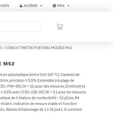
FICATS
ACCÉDER
PAYS
É
»
CONDUCTIMÈTRE PORTABLE MODÈLE M52
E M52
ture automatique (entre 0 et 105 °C). Gammes de
S/cm, précision ± 0.5%. Extensible à la plage de
COEL-P0H-001 (K = 10, pour des mesures 20 mS/cm) et
on ± 0.5% avec COEL-G0L-001 (K = 0,1 pour les mesures
tique de 5 étalons de conductivité : 10 µS/cm, 84
éclairé. Indication de mesure stable et fonction
s. Alarme d’étalonnage de 1 à 31 jours. K constant