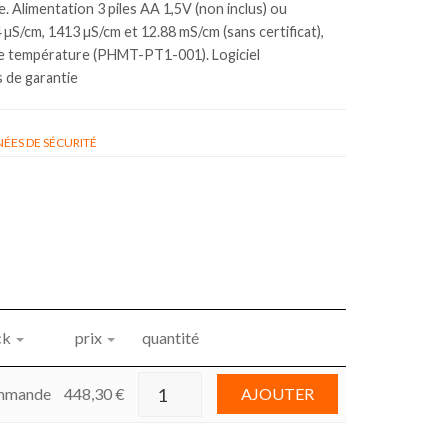
e. Alimentation 3 piles AA 1,5V (non inclus) ou
 µS/cm, 1413 µS/cm et 12.88 mS/cm (sans certificat),
 de température (PHMT-PT1-001). Logiciel
 de garantie
ÉES DE SÉCURITÉ
ck
prix
quantité
mmande
448,30
€
AJOUTER