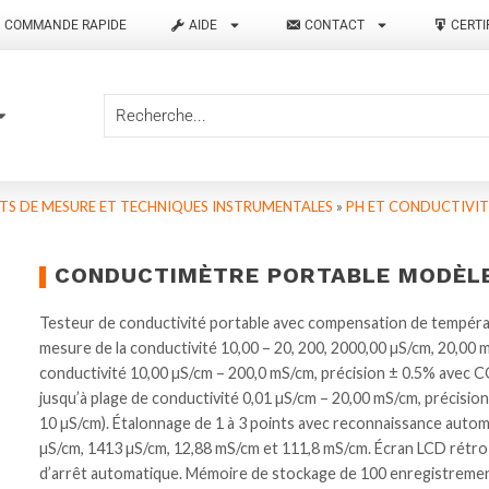
COMMANDE RAPIDE
AIDE
CONTACT
CERTI
TS DE MESURE ET TECHNIQUES INSTRUMENTALES
»
PH ET CONDUCTIVIT
CONDUCTIMÈTRE PORTABLE MODÈL
Testeur de conductivité portable avec compensation de tempéra
mesure de la conductivité 10,00 – 20, 200, 2000,00 µS/cm, 20,00 m
conductivité 10,00 µS/cm – 200,0 mS/cm, précision ± 0.5% avec 
jusqu’à plage de conductivité 0,01 µS/cm – 20,00 mS/cm, précisi
10 µS/cm). Étalonnage de 1 à 3 points avec reconnaissance automa
µS/cm, 1413 µS/cm, 12,88 mS/cm et 111,8 mS/cm. Écran LCD rétro-
d’arrêt automatique. Mémoire de stockage de 100 enregistrement