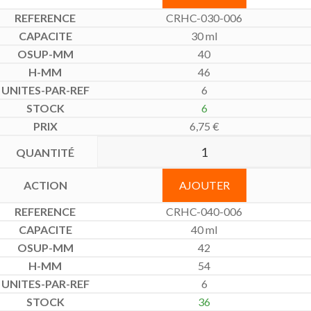
CRHC-030-006
30 ml
40
46
6
6
6,75
€
AJOUTER
CRHC-040-006
40 ml
42
54
6
36