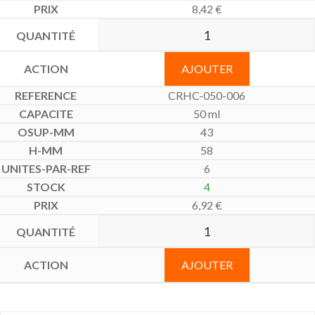
8,42
€
AJOUTER
CRHC-050-006
50 ml
43
58
6
4
6,92
€
AJOUTER