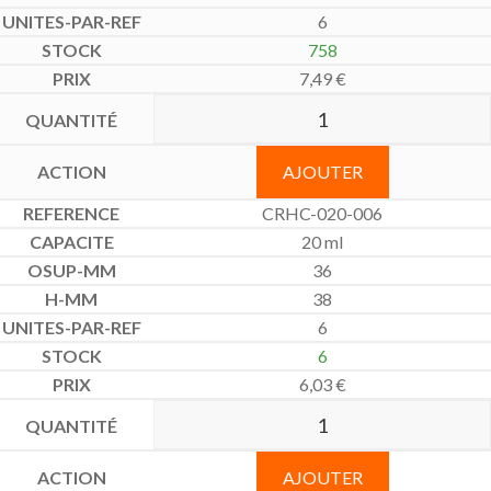
6
758
7,49
€
AJOUTER
CRHC-020-006
20 ml
36
38
6
6
6,03
€
AJOUTER