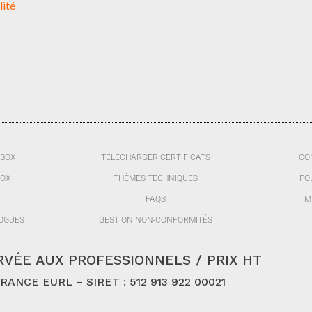
lité
BBOX
TÉLÉCHARGER CERTIFICATS
CO
BOX
THÈMES TECHNIQUES
PO
FAQS
M
OGUES
GESTION NON-CONFORMITÉS
VÉE AUX PROFESSIONNELS / PRIX HT
ANCE EURL – SIRET : 512 913 922 00021