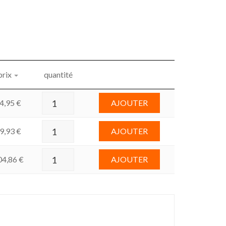
prix
quantité
4,95
€
AJOUTER
9,93
€
AJOUTER
04,86
€
AJOUTER