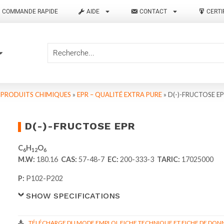
COMMANDE RAPIDE
AIDE
CONTACT
CERTI
T PRODUITS CHIMIQUES
»
EPR – QUALITÉ EXTRA PURE
»
D(-)-FRUCTOSE E
D(-)-FRUCTOSE EPR
C
H
O
6
12
6
M.W:
180.16
CAS:
57-48-7
EC:
200-333-3
TARIC:
17025000
P:
P102-P202
SHOW SPECIFICATIONS
TÉLÉCHARGE DU MODE EMPLOI, FICHE TECHNIQUE ET FICHE DE DONN