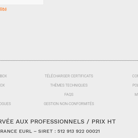
lité
BBOX
TÉLÉCHARGER CERTIFICATS
CO
BOX
THÈMES TECHNIQUES
PO
FAQS
M
OGUES
GESTION NON-CONFORMITÉS
VÉE AUX PROFESSIONNELS / PRIX HT
ANCE EURL – SIRET : 512 913 922 00021