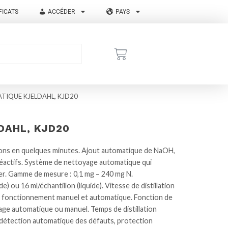
FICATS
ACCÉDER
PAYS
TIQUE KJELDAHL, KJD20
DAHL, KJD20
ntillons en quelques minutes. Ajout automatique de NaOH,
éactifs. Système de nettoyage automatique qui
iser. Gamme de mesure : 0,1 mg – 240 mg N.
e) ou 16 ml/échantillon (liquide). Vitesse de distillation
de fonctionnement manuel et automatique. Fonction de
age automatique ou manuel. Temps de distillation
 détection automatique des défauts, protection