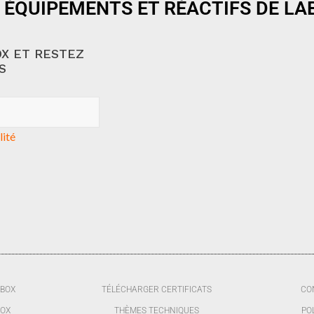
 ÉQUIPEMENTS ET RÉACTIFS DE L
X ET RESTEZ
S
lité
BBOX
TÉLÉCHARGER CERTIFICATS
CO
BOX
THÈMES TECHNIQUES
PO