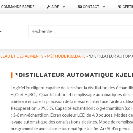
COMMANDE RAPIDE
AIDE
CONTACT
CERTI
 L'EAU ET DES ALIMENTS
»
MÉTHODE KJELDAHL
»
*DISTILLATEUR AUTOMA
*DISTILLATEUR AUTOMATIQUE KJEL
Logiciel intelligent capable de terminer la distillation des écha
H₂O et H₃BO₃. Quantification et remplissage automatiques des r
améliore encore la précision de la mesure. Interface facile à util
Récupération ≥ 99,5 %. Capacité échantillon : 6 g/échantillon (solid
: 3-6 min/échantillon. Écran couleur LCD de 4,3 pouces. Modes 
lavage automatique des canalisations alcalines. Mode de rempliss
programmable avec alarme automatique à la fin. Arrêt d’urgence,