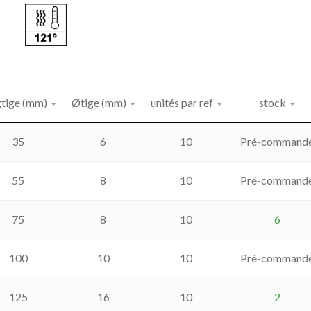
gtige (mm)
Øtige (mm)
unités par ref
stock
35
6
10
Pré-command
55
8
10
Pré-command
75
8
10
6
100
10
10
Pré-command
125
16
10
2