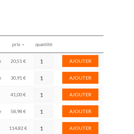
prix
quantité
e
20,51
€
AJOUTER
e
30,91
€
AJOUTER
41,00
€
AJOUTER
e
58,98
€
AJOUTER
114,82
€
AJOUTER