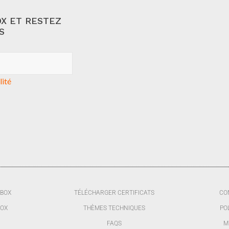
X ET RESTEZ
S
lité
BBOX
TÉLÉCHARGER CERTIFICATS
CO
BOX
THÈMES TECHNIQUES
PO
FAQS
M