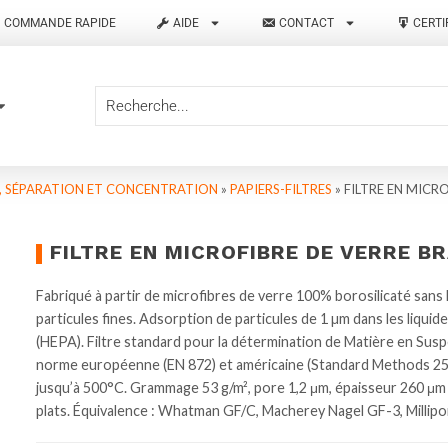
COMMANDE RAPIDE
AIDE
CONTACT
CERTI
N, SÉPARATION ET CONCENTRATION
»
PAPIERS-FILTRES
»
FILTRE EN MICR
FILTRE EN MICROFIBRE DE VERRE BR
Fabriqué à partir de microfibres de verre 100% borosilicaté sans l
particules fines. Adsorption de particules de 1 µm dans les liquid
(HEPA). Filtre standard pour la détermination de Matière en Susp
norme européenne (EN 872) et américaine (Standard Methods 2540D
jusqu’à 500°C. Grammage 53 g/m², pore 1,2 μm, épaisseur 260 μ
plats. Équivalence : Whatman GF/C, Macherey Nagel GF-3, Millip