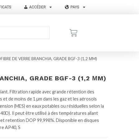
FICATS
ACCÉDER
PAYS
OFIBRE DE VERRE BRANCHIA, GRADE BGF-3 (1,2 ΜM)
ANCHIA, GRADE BGF-3 (1,2 ΜM)
iant. Filtration rapide avec grande rétention des
es et de moins de 1 µm dans les gaz et les aérosols
ension (MES) en eaux potables ou résiduelles selon la
). Il peut être utilisé à des températures allant
m et retention DOP 99,998%. Disponible en disques
ore AP40, S