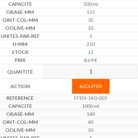
500 ml
115
35
10
1
210
12
8,69
€
AJOUTER
FFEN-1K0-001
1000 ml
140
40
10
1