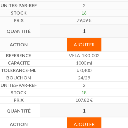
2
16
79,09
€
AJOUTER
VFLA-1K0-002
1000 ml
± 0,400
24/29
2
18
107,82
€
AJOUTER