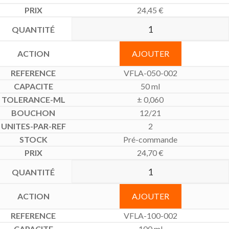
24,45
€
AJOUTER
VFLA-050-002
50 ml
± 0,060
12/21
2
Pré-commande
24,70
€
AJOUTER
VFLA-100-002
100 ml