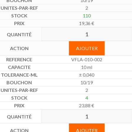
10/19
2
110
19,36
€
AJOUTER
VFLA-010-002
10 ml
± 0,040
10/19
2
4
23,88
€
AJOUTER