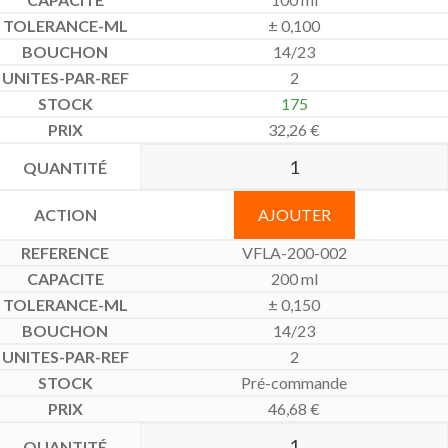
± 0,100
14/23
2
175
32,26
€
AJOUTER
VFLA-200-002
200 ml
± 0,150
14/23
2
Pré-commande
46,68
€