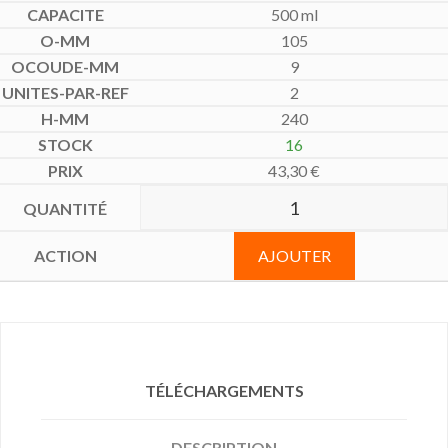
500 ml
105
9
2
240
16
43,30
€
AJOUTER
TÉLÉCHARGEMENTS
DESCRIPTION