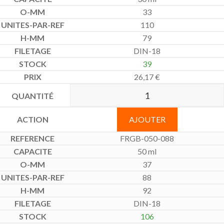
33
110
79
DIN-18
39
26,17
€
AJOUTER
FRGB-050-088
50 ml
37
88
92
DIN-18
106