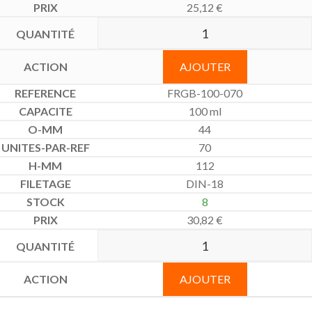
25,12
€
AJOUTER
FRGB-100-070
100 ml
44
70
112
DIN-18
8
30,82
€
AJOUTER