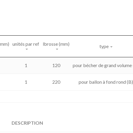
(mm)
unités par ref
lbrosse (mm)
type
1
120
pour bécher de grand volume 
1
220
pour ballon à fond rond (B)
DESCRIPTION