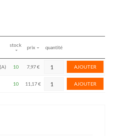
stock
prix
quantité
(A)
10
7,97
€
AJOUTER
10
11,17
€
AJOUTER