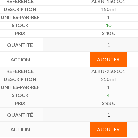
ALBN-150-001
150 ml
1
10
3,40
€
AJOUTER
ALBN-250-001
250 ml
1
4
3,83
€
AJOUTER