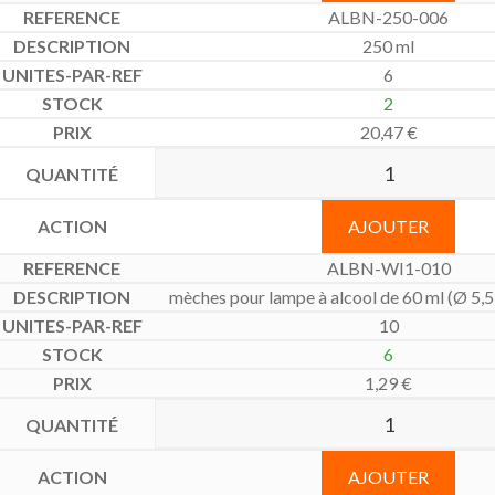
ALBN-250-006
250 ml
6
2
20,47
€
AJOUTER
ALBN-WI1-010
mèches pour lampe à alcool de 60 ml (Ø 5
10
6
1,29
€
AJOUTER