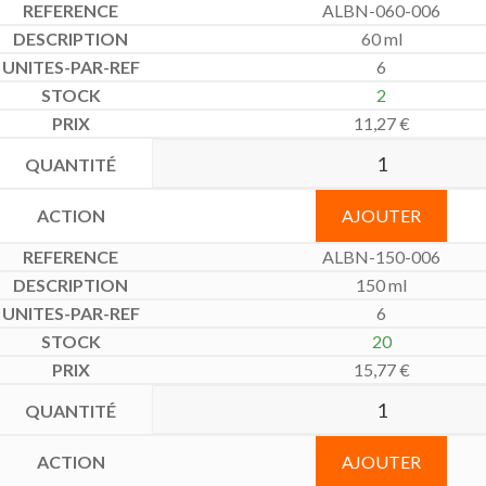
ALBN-060-006
60 ml
6
2
11,27
€
AJOUTER
ALBN-150-006
150 ml
6
20
15,77
€
AJOUTER