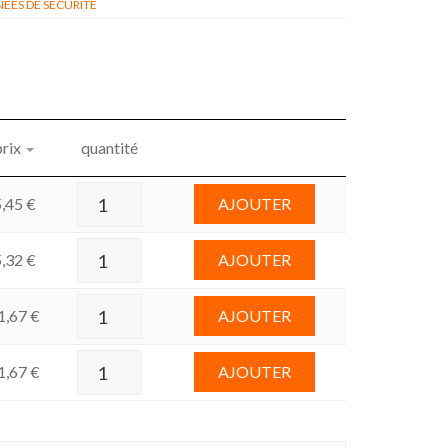
ÉES DE SÉCURITÉ
prix
quantité
5,45
€
AJOUTER
5,32
€
AJOUTER
1,67
€
AJOUTER
1,67
€
AJOUTER