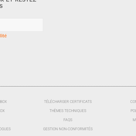
S
lité
BBOX
TÉLÉCHARGER CERTIFICATS
CO
BOX
THÈMES TECHNIQUES
PO
FAQS
M
OGUES
GESTION NON-CONFORMITÉS