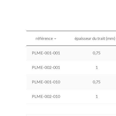
référence
épaisseur du trait (mm)
PLME-001-001
0,75
PLME-002-001
1
PLME-001-010
0,75
PLME-002-010
1