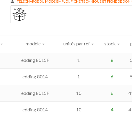
TÉLÉCHARGE DU MODE EMPLOI, FICHE TECHNIQUE ET FICHE DE DONN
modèle
unités par ref
stock
edding 8015F
1
8
edding 8014
1
6
edding 8015F
10
6
4
edding 8014
10
4
4