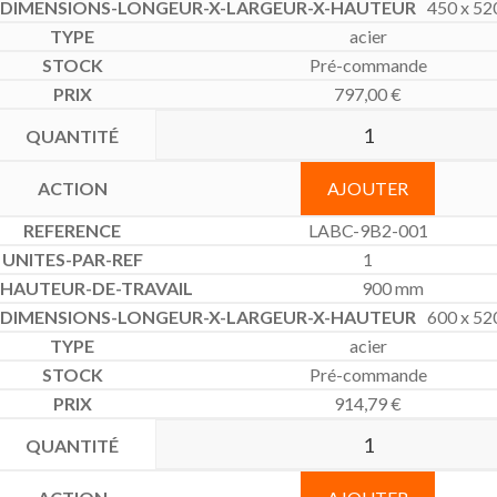
450 x 52
acier
Pré-commande
797,00
€
AJOUTER
LABC-9B2-001
1
900 mm
600 x 52
acier
Pré-commande
914,79
€