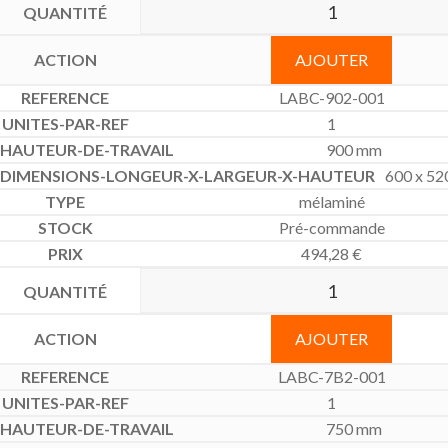
AJOUTER
LABC-902-001
1
900 mm
600 x 52
mélaminé
Pré-commande
494,28
€
AJOUTER
LABC-7B2-001
1
750 mm