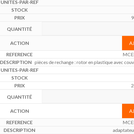
9
A
MCE
pièces de rechange : rotor en plastique avec couver
2
A
MCE
adaptateur