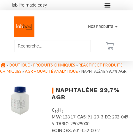
lab life made easy
NOS PRODUITS
»
BOUTIQUE
»
PRODUITS CHIMIQUES
»
RÉACTIFS ET PRODUITS
CHIMIQUES
»
AGR – QUALITÉ ANALYTIQUE
»
NAPHTALÈNE 99,7% AGR
NAPHTALÈNE 99,7%
AGR
C
H
10
8
M.W:
128,17
CAS:
91-20-3
EC:
202-049-
5
TARIC:
29029000
EC INDEX:
601-052-00-2