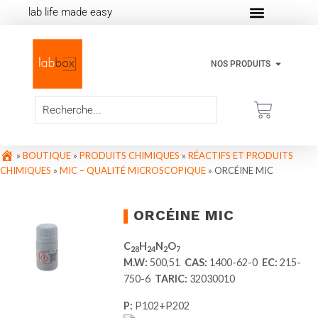
lab life made easy
NOS PRODUITS
»
BOUTIQUE
»
PRODUITS CHIMIQUES
»
RÉACTIFS ET PRODUITS
CHIMIQUES
»
MIC – QUALITÉ MICROSCOPIQUE
»
ORCÉINE MIC
ORCÉINE MIC
C
H
N
O
28
24
2
7
M.W:
500,51
CAS:
1400-62-0
EC:
215-
750-6
TARIC:
32030010
P:
P102+P202