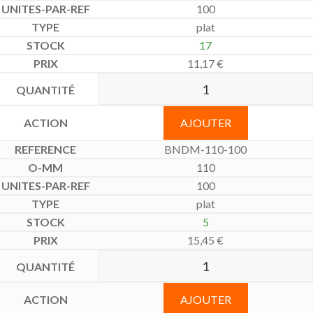
100
plat
17
11,17
€
AJOUTER
BNDM-110-100
110
100
plat
5
15,45
€
AJOUTER