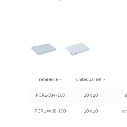
référence
unités par ref
PCRL-384-100
10 x 10
a
PCRL-W38-100
10 x 10
av