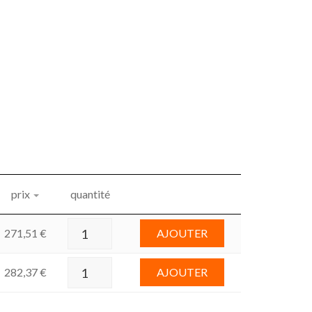
prix
quantité
271,51
€
AJOUTER
282,37
€
AJOUTER