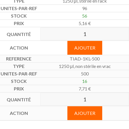
1250 μl, stérile en rack
96
56
5,16
€
AJOUTER
TIAD-1KL-500
1250 μl, non stérile en vrac
500
16
7,71
€
AJOUTER