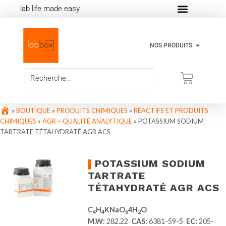
lab life made easy
NOS PRODUITS
»
BOUTIQUE
»
PRODUITS CHIMIQUES
»
RÉACTIFS ET PRODUITS
CHIMIQUES
»
AGR – QUALITÉ ANALYTIQUE
»
POTASSIUM SODIUM
TARTRATE TÉTAHYDRATÉ AGR ACS
POTASSIUM SODIUM
TARTRATE
TÉTAHYDRATÉ AGR ACS
C
H
KNaO
4H
O
4
4
6
2
M.W:
282.22
CAS:
6381-59-5
EC:
205-