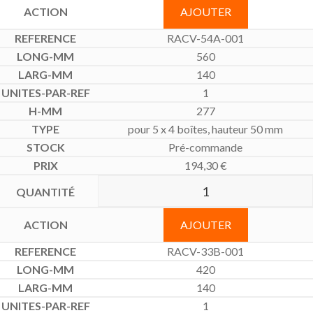
AJOUTER
RACV-54A-001
560
140
1
277
pour 5 x 4 boîtes, hauteur 50 mm
Pré-commande
194,30
€
AJOUTER
RACV-33B-001
420
140
1