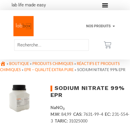
lab life made easy
NOS PRODUITS
»
BOUTIQUE
»
PRODUITS CHIMIQUES
»
RÉACTIFS ET PRODUITS
CHIMIQUES
»
EPR – QUALITÉ EXTRA PURE
»
SODIUM NITRATE 99% EPR
SODIUM NITRATE 99%
EPR
NaNO
3
M.W:
84,99
CAS:
7631-99-4
EC:
231-554-
3
TARIC:
31025000