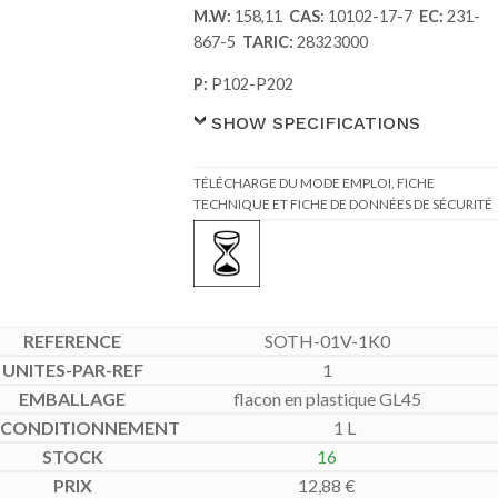
M.W:
158,11
CAS:
10102-17-7
EC:
231-
867-5
TARIC:
28323000
P:
P102-P202
SHOW SPECIFICATIONS
TÉLÉCHARGE DU MODE EMPLOI, FICHE
TECHNIQUE ET FICHE DE DONNÉES DE SÉCURITÉ
SOTH-01V-1K0
1
flacon en plastique GL45
1 L
16
12,88
€