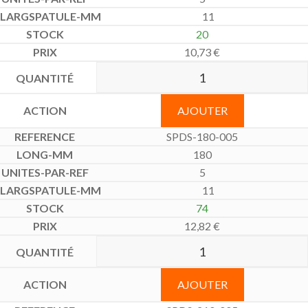
11
20
10,73
€
AJOUTER
SPDS-180-005
180
5
11
74
12,82
€
AJOUTER