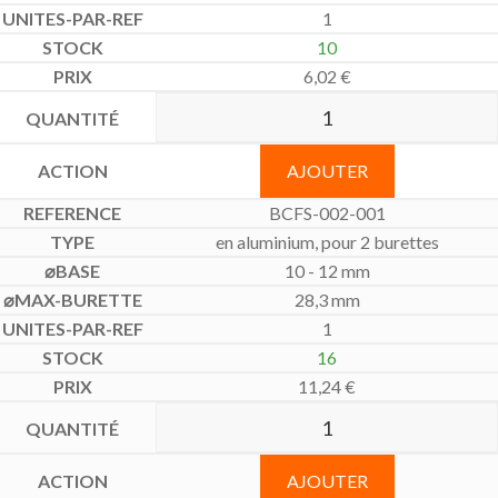
1
10
6,02
€
AJOUTER
BCFS-002-001
en aluminium, pour 2 burettes
10 - 12 mm
28,3 mm
1
16
11,24
€
AJOUTER