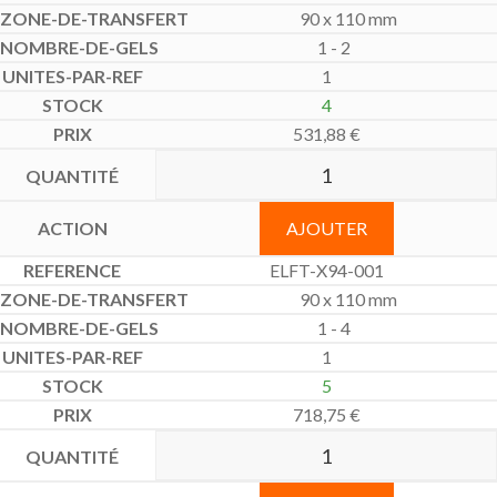
90 x 110 mm
1 - 2
1
4
531,88
€
AJOUTER
ELFT-X94-001
90 x 110 mm
1 - 4
1
5
718,75
€