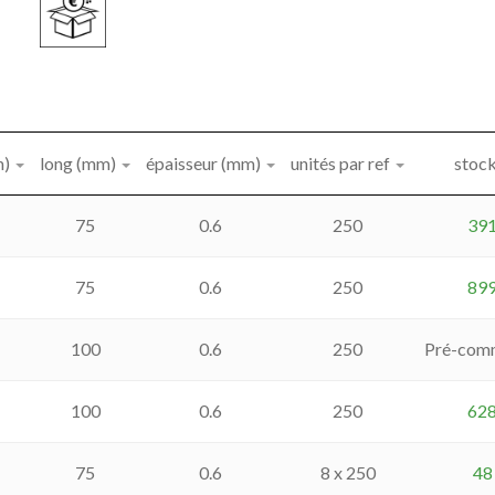
m)
long (mm)
épaisseur (mm)
unités par ref
stoc
75
0.6
250
39
75
0.6
250
89
100
0.6
250
Pré-com
100
0.6
250
62
75
0.6
8 x 250
48