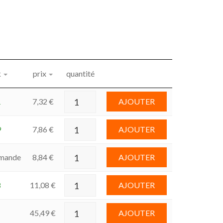
k
prix
quantité
1
7,32
€
AJOUTER
9
7,86
€
AJOUTER
mande
8,84
€
AJOUTER
8
11,08
€
AJOUTER
45,49
€
AJOUTER