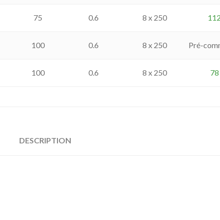
75
0.6
8 x 250
11
100
0.6
8 x 250
Pré-com
100
0.6
8 x 250
78
DESCRIPTION