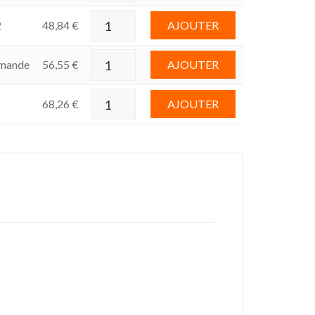
2
48,84
€
AJOUTER
mande
56,55
€
AJOUTER
68,26
€
AJOUTER