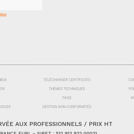
lité
BBOX
TÉLÉCHARGER CERTIFICATS
CO
BOX
THÈMES TECHNIQUES
PO
FAQS
M
OGUES
GESTION NON-CONFORMITÉS
VÉE AUX PROFESSIONNELS / PRIX HT
ANCE EURL – SIRET : 512 913 922 00021