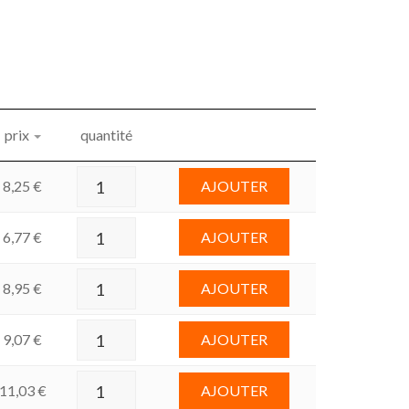
prix
quantité
8,25
€
AJOUTER
6,77
€
AJOUTER
8,95
€
AJOUTER
9,07
€
AJOUTER
11,03
€
AJOUTER