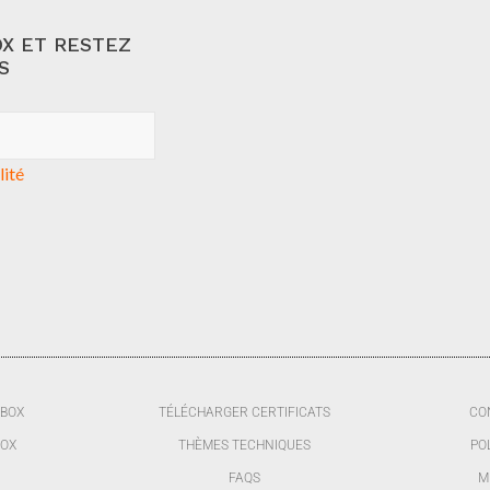
X ET RESTEZ
S
lité
BBOX
TÉLÉCHARGER CERTIFICATS
CO
BOX
THÈMES TECHNIQUES
PO
FAQS
M