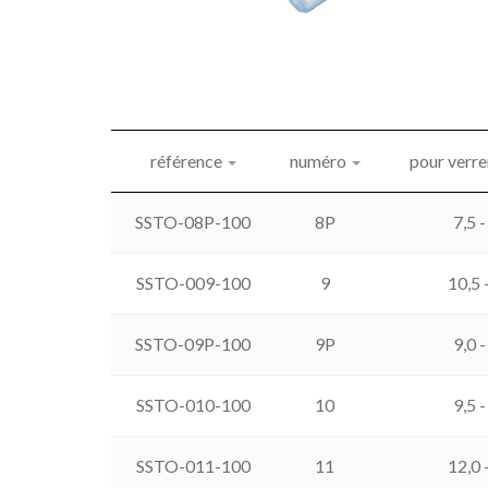
référence
numéro
pour verre
SSTO-08P-100
8P
7,5 
SSTO-009-100
9
10,5 
SSTO-09P-100
9P
9,0 
SSTO-010-100
10
9,5 
SSTO-011-100
11
12,0 