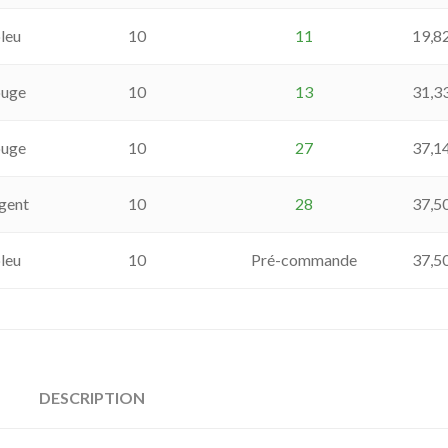
leu
10
11
19,8
ouge
10
13
31,3
ouge
10
27
37,1
gent
10
28
37,5
leu
10
Pré-commande
37,5
DESCRIPTION