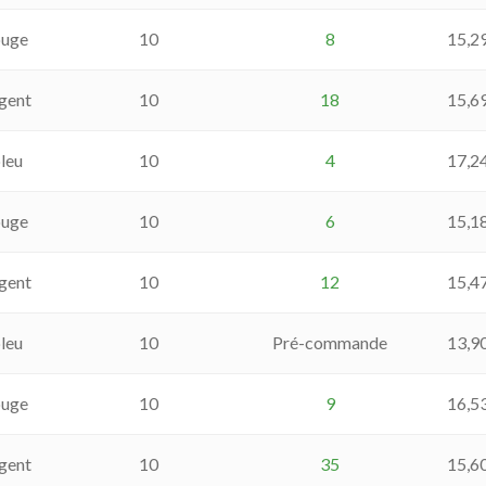
ouge
10
8
15,2
gent
10
18
15,6
leu
10
4
17,2
ouge
10
6
15,1
gent
10
12
15,4
leu
10
Pré-commande
13,9
ouge
10
9
16,5
gent
10
35
15,6