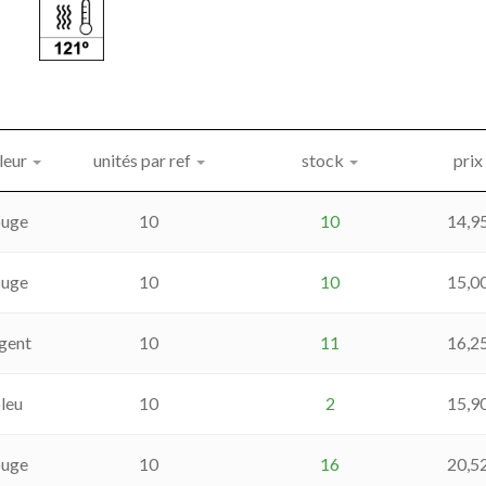
leur
unités par ref
stock
prix
ouge
10
10
14,9
ouge
10
10
15,0
gent
10
11
16,2
leu
10
2
15,9
ouge
10
16
20,5